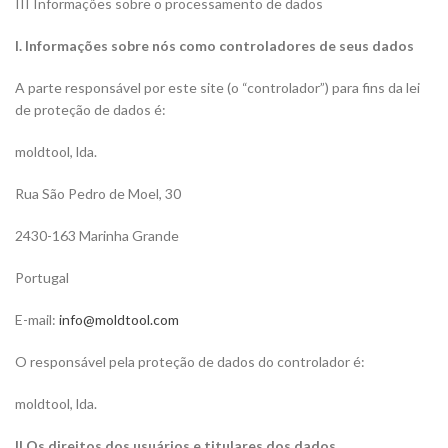
III Informações sobre o processamento de dados
I. Informações sobre nós como controladores de seus dados
A parte responsável por este site (o “controlador”) para fins da lei
de proteção de dados é:
moldtool, lda.
Rua São Pedro de Moel, 30
2430-163 Marinha Grande
Portugal
E-mail:
info@moldtool.com
O responsável pela proteção de dados do controlador é:
moldtool, lda.
II Os direitos dos usuários e titulares dos dados