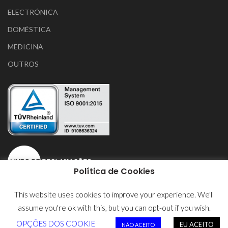
ELECTRÓNICA
DOMÉSTICA
MEDICINA
OUTROS
Política de Cookies
This website uses cookies to improve your experience. We'll
assume you're ok with this, but you can opt-out if you wish.
POLITÍCA DE PRIVACIDADE
OPÇÕES DOS COOKIE
EU ACEITO
NÃO ACEITO