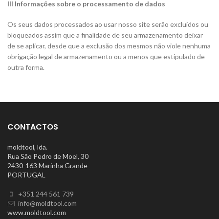
III Informações sobre o processamento de dados
Os seus dados processados ​​ao usar nosso site serão excluídos ou
bloqueados assim que a finalidade de seu armazenamento deixar
de se aplicar, desde que a exclusão dos mesmos não viole nenhuma
obrigação legal de armazenamento ou a menos que estipulado de
outra forma.
CONTACTOS
moldtool, lda.
Rua São Pedro de Moel, 30
2430-163 Marinha Grande
PORTUGAL
+351 244 561 739
info@moldtool.com
www.moldtool.com