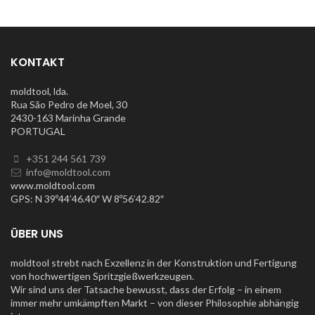
KONTAKT
moldtool, lda.
Rua São Pedro de Moel, 30
2430-163 Marinha Grande
PORTUGAL
+351 244 561 739
info@moldtool.com
www.moldtool.com
GPS: N 39º44’46.40″ W 8º56’42.82″
ÜBER UNS
moldtool strebt nach Exzellenz in der Konstruktion und Fertigung
von hochwertigen Spritzgießwerkzeugen.
Wir sind uns der Tatsache bewusst, dass der Erfolg – in einem
immer mehr umkämpften Markt – von dieser Philosophie abhängig