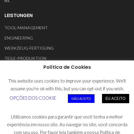
ist.
LEISTUNGEN
TOOL-MANAGEMENT
ENGINEERING
WERKZEUG-FERTIGUNG
TEILE-PRODUKTION
Política de Cookies
SHOW ROOM
This website uses cookies to improve your experience. We'll
AUTOMOBIL
assume you're ok with this, but you can opt-out if you wish.
ELEKTRONIK
OPÇÕES DOS COOKIE
EU ACEITO
NÃO ACEITO
HAUSHALT
MEDIZIN
Utilizamos cookies para garantir que você tenha a melhor
experiência em nosso site. Ao navegar no site, você concorda
ANDERE
com seu uso. Por favor leia também a nossa Política de