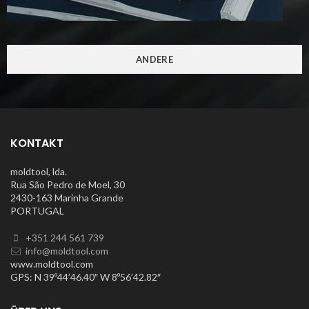
ANDERE
KONTAKT
moldtool, lda.
Rua São Pedro de Moel, 30
2430-163 Marinha Grande
PORTUGAL
+351 244 561 739
info@moldtool.com
www.moldtool.com
GPS: N 39º44’46.40″ W 8º56’42.82″