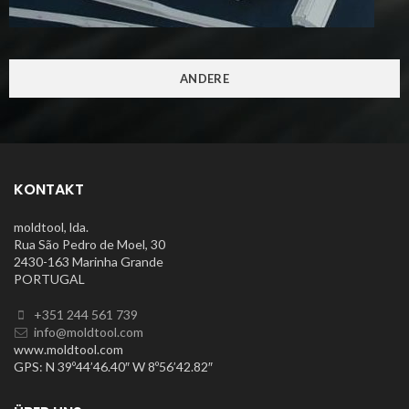
ANDERE
KONTAKT
moldtool, lda.
Rua São Pedro de Moel, 30
2430-163 Marinha Grande
PORTUGAL
+351 244 561 739
info@moldtool.com
www.moldtool.com
GPS: N 39º44’46.40″ W 8º56’42.82″